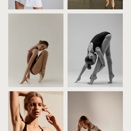
остались вопросы?
кому подходит спортивная
фотосессия? нужно ли
быть профессиональным
спортсменом?
а если я не в идеальной
форме? стыдно раздеться
даже в спортзале.
визажист и укладка для
спортивной съёмки — это