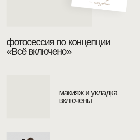
фотографы
с большим
съёмочным опытом
современные
интерьеры
+ циклорама
3 стилистики
за съёмку