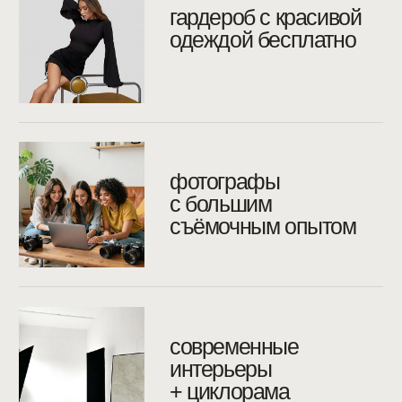
шампанское для
блеска глаз
все исходники
и ретушь
примеры спортивной
фотосессии
Не беспокойтесь ни о свете, ни о позировании,