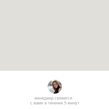
работы визажиста
контакты
виды съёмок
индивидуальная фотосессия
семейная фотосессия
фотосессия беременности
мужская фотосессия
детская фотосессия
love-story
свадебная фотосессия
спортивная фотосессия
фотосессия с питомцами
street-фотосессия
контент-съёмки
ny-фотосессия