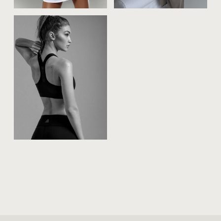
Нажимая на кнопку, вы соглашаетесь на обработку персональных
данных
получить консультацию
телефон
whatsapp
telegram
max
меню
главная
портфолио
сертификаты
одежда для фотосессии