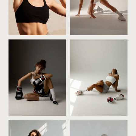
как?
а можно совместить
спортивную фотосессию с
обычной (портретной или
love story)?
как подготовиться
к спортивной фотосессии?
нужно ли тренироваться
перед съёмкой?