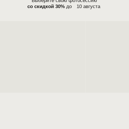
Все исходники и ретушь
Макияж и укладка включены
Гардероб с красивой одеждой бесплатно
Фотограф с большим съёмочным опытом
преимущества
ваши идеальные снимки
— без лишних забот