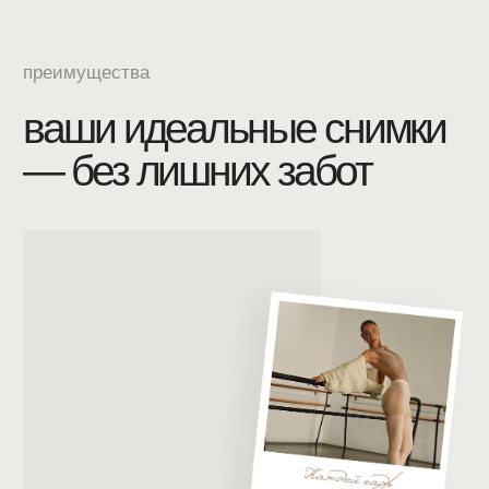
фотосессия по концепции
«Всё включено»
макияж и укладка
включены
гардероб с красивой
одеждой бесплатно