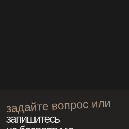
меню
главная
портфолио
сертификаты
одежда для фотосессии
работы визажиста
контакты
виды съёмок
индивидуальная фотосессия
семейная фотосессия
фотосессия беременности
мужская фотосессия
детская фотосессия
love-story
свадебная фотосессия
спортивная фотосессия