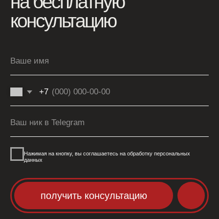
фотосессия с питомцами
street-фотосессия
контент-съёмки
ny-фотосессия
адрес
соцсети
ш. Энтузиастов, 31,
стр. 40, этаж 2, 3
Москва
© 2026. все права защищены
политика конфиденциальности
договор оферты